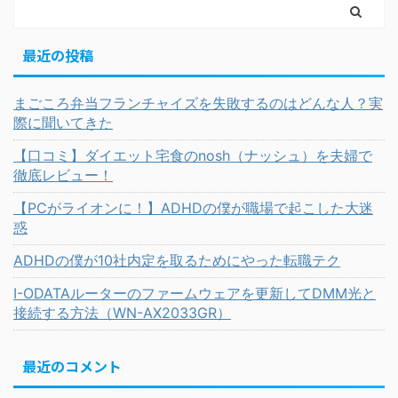
最近の投稿
まごころ弁当フランチャイズを失敗するのはどんな人？実
際に聞いてきた
【口コミ】ダイエット宅食のnosh（ナッシュ）を夫婦で
徹底レビュー！
【PCがライオンに！】ADHDの僕が職場で起こした大迷
惑
ADHDの僕が10社内定を取るためにやった転職テク
I-ODATAルーターのファームウェアを更新してDMM光と
接続する方法（WN-AX2033GR）
最近のコメント