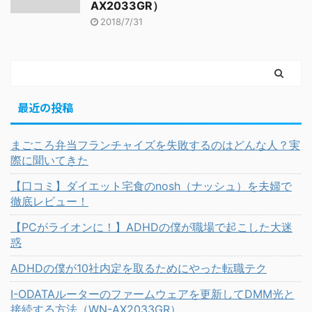
AX2033GR）
2018/7/31
最近の投稿
まごころ弁当フランチャイズを失敗するのはどんな人？実
際に聞いてきた
【口コミ】ダイエット宅食のnosh（ナッシュ）を夫婦で
徹底レビュー！
【PCがライオンに！】ADHDの僕が職場で起こした大迷
惑
ADHDの僕が10社内定を取るためにやった転職テク
I-ODATAルーターのファームウェアを更新してDMM光と
接続する方法（WN-AX2033GR）