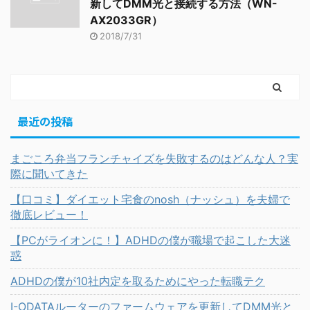
新してDMM光と接続する方法（WN-
AX2033GR）
2018/7/31
最近の投稿
まごころ弁当フランチャイズを失敗するのはどんな人？実
際に聞いてきた
【口コミ】ダイエット宅食のnosh（ナッシュ）を夫婦で
徹底レビュー！
【PCがライオンに！】ADHDの僕が職場で起こした大迷
惑
ADHDの僕が10社内定を取るためにやった転職テク
I-ODATAルーターのファームウェアを更新してDMM光と