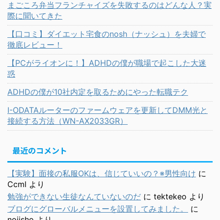
まごころ弁当フランチャイズを失敗するのはどんな人？実
際に聞いてきた
【口コミ】ダイエット宅食のnosh（ナッシュ）を夫婦で
徹底レビュー！
【PCがライオンに！】ADHDの僕が職場で起こした大迷
惑
ADHDの僕が10社内定を取るためにやった転職テク
I-ODATAルーターのファームウェアを更新してDMM光と
接続する方法（WN-AX2033GR）
最近のコメント
【実験】面接の私服OKは、信じていいの？※男性向け
に
Ccml
より
勉強ができない生徒なんていないのだ
に
tektekeo
より
ブログにグローバルメニューを設置してみました。
に
nojisho
より