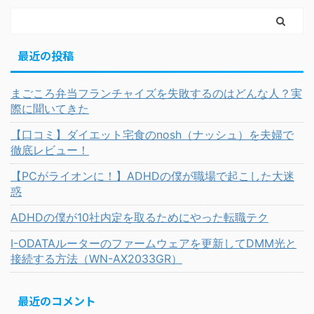
最近の投稿
まごころ弁当フランチャイズを失敗するのはどんな人？実
際に聞いてきた
【口コミ】ダイエット宅食のnosh（ナッシュ）を夫婦で
徹底レビュー！
【PCがライオンに！】ADHDの僕が職場で起こした大迷
惑
ADHDの僕が10社内定を取るためにやった転職テク
I-ODATAルーターのファームウェアを更新してDMM光と
接続する方法（WN-AX2033GR）
最近のコメント