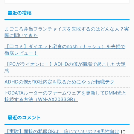
最近の投稿
まごころ弁当フランチャイズを失敗するのはどんな人？実
際に聞いてきた
【口コミ】ダイエット宅食のnosh（ナッシュ）を夫婦で
徹底レビュー！
【PCがライオンに！】ADHDの僕が職場で起こした大迷
惑
ADHDの僕が10社内定を取るためにやった転職テク
I-ODATAルーターのファームウェアを更新してDMM光と
接続する方法（WN-AX2033GR）
最近のコメント
【実験】面接の私服OKは、信じていいの？※男性向け
に