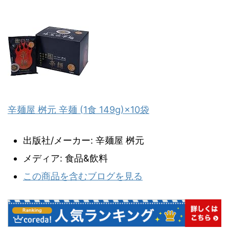
辛麺屋 桝元 辛麺 (1食 149g)×10袋
出版社/メーカー:
辛麺屋 桝元
メディア:
食品&飲料
この商品を含むブログを見る