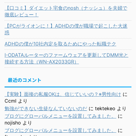
【口コミ】ダイエット宅食のnosh（ナッシュ）を夫婦で
徹底レビュー！
【PCがライオンに！】ADHDの僕が職場で起こした大迷
惑
ADHDの僕が10社内定を取るためにやった転職テク
I-ODATAルーターのファームウェアを更新してDMM光と
接続する方法（WN-AX2033GR）
最近のコメント
【実験】面接の私服OKは、信じていいの？※男性向け
に
Ccml
より
勉強ができない生徒なんていないのだ
に
tektekeo
より
ブログにグローバルメニューを設置してみました。
に
nojisho
より
ブログにグローバルメニューを設置してみました。
に