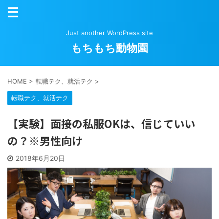
Just another WordPress site
もちもち動物園
HOME
>
転職テク、就活テク
>
転職テク、就活テク
【実験】面接の私服OKは、信じていい
の？※男性向け
2018年6月20日