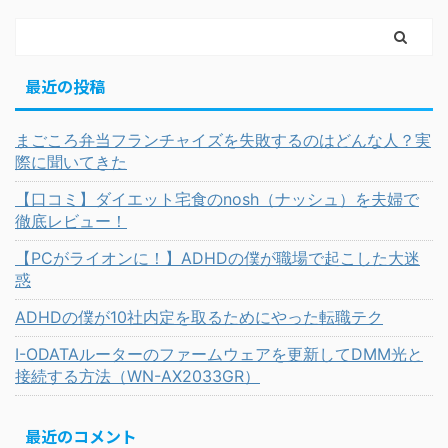
最近の投稿
まごころ弁当フランチャイズを失敗するのはどんな人？実
際に聞いてきた
【口コミ】ダイエット宅食のnosh（ナッシュ）を夫婦で
徹底レビュー！
【PCがライオンに！】ADHDの僕が職場で起こした大迷
惑
ADHDの僕が10社内定を取るためにやった転職テク
I-ODATAルーターのファームウェアを更新してDMM光と
接続する方法（WN-AX2033GR）
最近のコメント