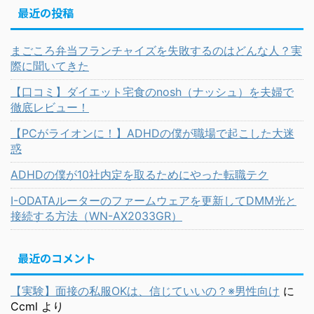
最近の投稿
まごころ弁当フランチャイズを失敗するのはどんな人？実
際に聞いてきた
【口コミ】ダイエット宅食のnosh（ナッシュ）を夫婦で
徹底レビュー！
【PCがライオンに！】ADHDの僕が職場で起こした大迷
惑
ADHDの僕が10社内定を取るためにやった転職テク
I-ODATAルーターのファームウェアを更新してDMM光と
接続する方法（WN-AX2033GR）
最近のコメント
【実験】面接の私服OKは、信じていいの？※男性向け
に
Ccml
より