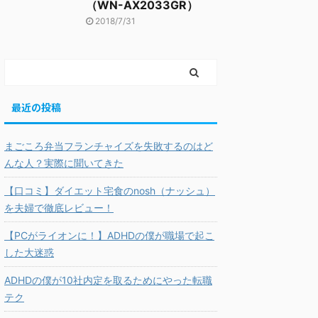
（WN-AX2033GR）
2018/7/31
最近の投稿
まごころ弁当フランチャイズを失敗するのはど
んな人？実際に聞いてきた
【口コミ】ダイエット宅食のnosh（ナッシュ）
を夫婦で徹底レビュー！
【PCがライオンに！】ADHDの僕が職場で起こ
した大迷惑
ADHDの僕が10社内定を取るためにやった転職
テク