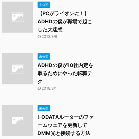
未分類
【PCがライオンに！】
ADHDの僕が職場で起こ
した大迷惑
2018/8/6
未分類
ADHDの僕が10社内定を
取るためにやった転職テ
ク
2018/8/1
未分類
I-ODATAルーターのファ
ームウェアを更新して
DMM光と接続する方法