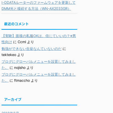
I-ODATAルーターのファームウェアを更新して
DMM光と接続する方法（WN-AX2033GR）
最近のコメント
【実験】面接の私服OKは、信じていいの？※男
性向け
に
Ccml
より
勉強ができない生徒なんていないのだ
に
tektekeo
より
ブログにグローバルメニューを設置してみまし
た。
に
nojisho
より
ブログにグローバルメニューを設置してみまし
た。
に
ftmaccho
より
アーカイブ