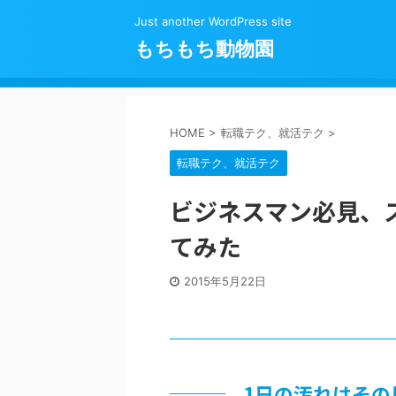
Just another WordPress site
もちもち動物園
HOME
>
転職テク、就活テク
>
転職テク、就活テク
ビジネスマン必見、
てみた
2015年5月22日
1日の汚れはその