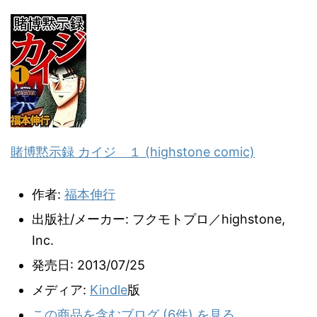
賭博黙示録 カイジ １ (highstone comic)
作者:
福本伸行
出版社/メーカー:
フクモトプロ／highstone,
Inc.
発売日:
2013/07/25
メディア:
Kindle
版
この商品を含むブログ (6件) を見る