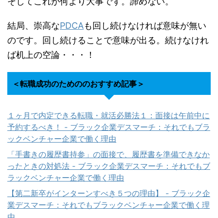
そしてこれが何より大事です。諦めない。
結局、崇高な
PDCA
も回し続けなければ意味が無い
のです。回し続けることで意味が出る。続けなけれ
ば机上の空論・・・！
＜転職成功のためののおすすめ記事＞
１ヶ月で内定できる転職・就活必勝法１：面接は午前中に
予約するべき！ - ブラック企業デスマーチ：それでもブラ
ックベンチャー企業で働く理由
「手書きの履歴書持参」の面接で、履歴書を準備できなか
ったときの対処法 - ブラック企業デスマーチ：それでもブ
ラックベンチャー企業で働く理由
【第二新卒がインターンすべき５つの理由】 - ブラック企
業デスマーチ：それでもブラックベンチャー企業で働く理
由