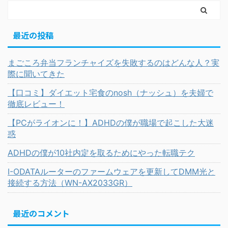
最近の投稿
まごころ弁当フランチャイズを失敗するのはどんな人？実
際に聞いてきた
【口コミ】ダイエット宅食のnosh（ナッシュ）を夫婦で
徹底レビュー！
【PCがライオンに！】ADHDの僕が職場で起こした大迷
惑
ADHDの僕が10社内定を取るためにやった転職テク
I-ODATAルーターのファームウェアを更新してDMM光と
接続する方法（WN-AX2033GR）
最近のコメント