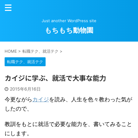
Just another WordPress site
もちもち動物園
HOME
>
転職テク、就活テク
>
転職テク、就活テク
カイジに学ぶ、就活で大事な能力
2015年6月16日
今更ながら
カイジ
を読み、人生を色々教わった気が
したので、
教訓をもとに就活で必要な能力を、書いてみること
にします。