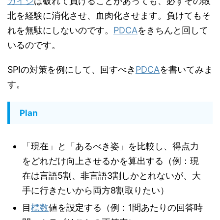
カイジ
は破れて負けることがあっても、必ずその敗
北を経験に消化させ、血肉化させます。負けてもそ
れを無駄にしないのです。
PDCA
をきちんと回して
いるのです。
SPIの対策を例にして、回すべき
PDCA
を書いてみま
す。
Plan
「現在」と「あるべき姿」を比較し、
得点力
をどれだけ向上させるかを算出する（例：現
在は言語5割、非言語3割しかとれないが、大
手に行きたいから両方8割取りたい）
目
標数
値を設定する
（例：1問あたりの回答時