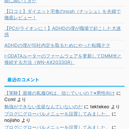
際に聞いてきた
【口コミ】ダイエット宅食のnosh（ナッシュ）を夫婦で
徹底レビュー！
【PCがライオンに！】ADHDの僕が職場で起こした大迷
惑
ADHDの僕が10社内定を取るためにやった転職テク
I-ODATAルーターのファームウェアを更新してDMM光と
接続する方法（WN-AX2033GR）
最近のコメント
【実験】面接の私服OKは、信じていいの？※男性向け
に
Ccml
より
勉強ができない生徒なんていないのだ
に
tektekeo
より
ブログにグローバルメニューを設置してみました。
に
nojisho
より
ブログにグローバルメニューを設置してみました。
に