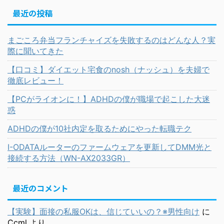
最近の投稿
まごころ弁当フランチャイズを失敗するのはどんな人？実
際に聞いてきた
【口コミ】ダイエット宅食のnosh（ナッシュ）を夫婦で
徹底レビュー！
【PCがライオンに！】ADHDの僕が職場で起こした大迷
惑
ADHDの僕が10社内定を取るためにやった転職テク
I-ODATAルーターのファームウェアを更新してDMM光と
接続する方法（WN-AX2033GR）
最近のコメント
【実験】面接の私服OKは、信じていいの？※男性向け
に
Ccml
より