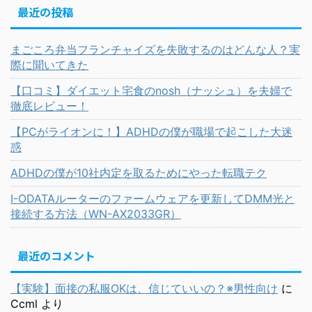
最近の投稿
まごころ弁当フランチャイズを失敗するのはどんな人？実
際に聞いてきた
【口コミ】ダイエット宅食のnosh（ナッシュ）を夫婦で
徹底レビュー！
【PCがライオンに！】ADHDの僕が職場で起こした大迷
惑
ADHDの僕が10社内定を取るためにやった転職テク
I-ODATAルーターのファームウェアを更新してDMM光と
接続する方法（WN-AX2033GR）
最近のコメント
【実験】面接の私服OKは、信じていいの？※男性向け
に
Ccml
より