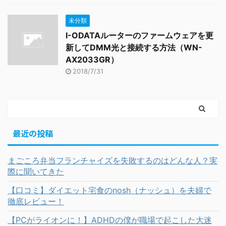
未分類
I-ODATAルーターのファームウェアを更
新してDMM光と接続する方法（WN-
AX2033GR）
2018/7/31
最近の投稿
まごころ弁当フランチャイズを失敗するのはどんな人？実
際に聞いてきた
【口コミ】ダイエット宅食のnosh（ナッシュ）を夫婦で
徹底レビュー！
【PCがライオンに！】ADHDの僕が職場で起こした大迷