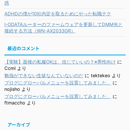
惑
ADHDの僕が10社内定を取るためにやった転職テク
I-ODATAルーターのファームウェアを更新してDMM光と
接続する方法（WN-AX2033GR）
最近のコメント
【実験】面接の私服OKは、信じていいの？※男性向け
に
Ccml
より
勉強ができない生徒なんていないのだ
に
tektekeo
より
ブログにグローバルメニューを設置してみました。
に
nojisho
より
ブログにグローバルメニューを設置してみました。
に
ftmaccho
より
アーカイブ