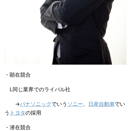
・顕在競合
L同じ業界でのライバル社
→
パナソニック
でいう
ソニー
、
日産自動車
でい
う
トヨタ
の採用
・潜在競合