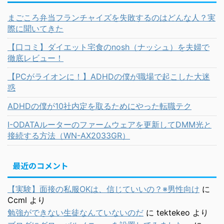
まごころ弁当フランチャイズを失敗するのはどんな人？実
際に聞いてきた
【口コミ】ダイエット宅食のnosh（ナッシュ）を夫婦で
徹底レビュー！
【PCがライオンに！】ADHDの僕が職場で起こした大迷
惑
ADHDの僕が10社内定を取るためにやった転職テク
I-ODATAルーターのファームウェアを更新してDMM光と
接続する方法（WN-AX2033GR）
最近のコメント
【実験】面接の私服OKは、信じていいの？※男性向け
に
Ccml
より
勉強ができない生徒なんていないのだ
に
tektekeo
より