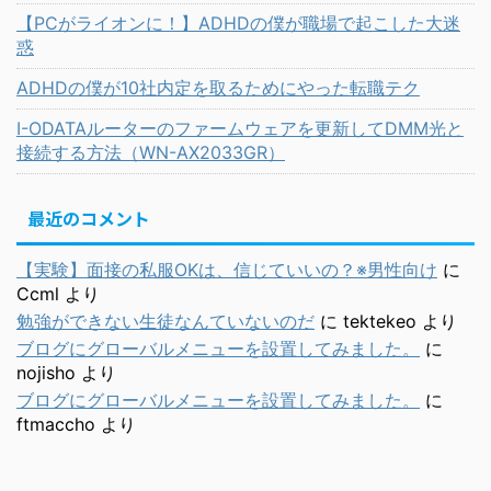
【PCがライオンに！】ADHDの僕が職場で起こした大迷
惑
ADHDの僕が10社内定を取るためにやった転職テク
I-ODATAルーターのファームウェアを更新してDMM光と
接続する方法（WN-AX2033GR）
最近のコメント
【実験】面接の私服OKは、信じていいの？※男性向け
に
Ccml
より
勉強ができない生徒なんていないのだ
に
tektekeo
より
ブログにグローバルメニューを設置してみました。
に
nojisho
より
ブログにグローバルメニューを設置してみました。
に
ftmaccho
より