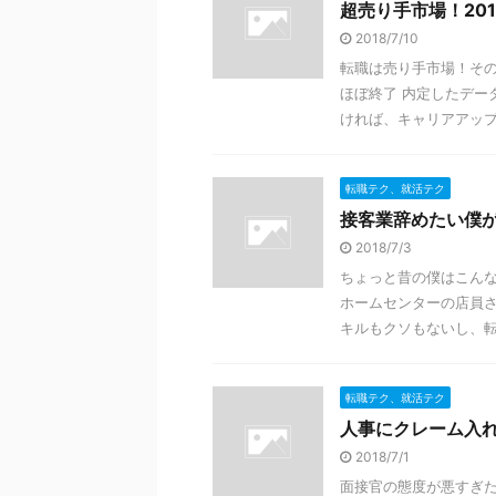
超売り手市場！20
2018/7/10
転職は売り手市場！その
ほぼ終了 内定したデー
ければ、キャリアアップは
転職テク、就活テク
接客業辞めたい僕
2018/7/3
ちょっと昔の僕はこんな
ホームセンターの店員さ
キルもクソもないし、転職
転職テク、就活テク
人事にクレーム入
2018/7/1
面接官の態度が悪すぎた