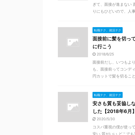
ぎて、面接が進まない 
りにもひどいので、人事あ
転職テク、就活テク
面接前に髪を切っ
に行こう
2018/6/25
面接前だし、いつもより
も、面接前ってコンディ
円カットで髪を切ることも
転職テク、就活テク
安さも質も妥協し
した【2018年6月
2020/5/30
コスパ重視の僕が使って
安い 質がいい どこで