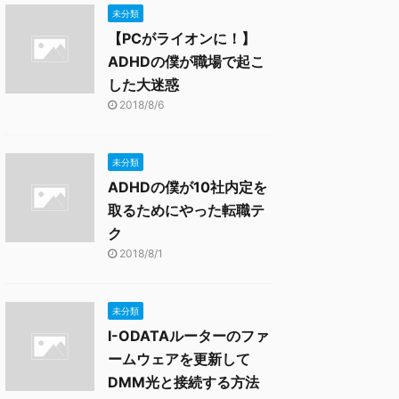
未分類
【PCがライオンに！】
ADHDの僕が職場で起こ
した大迷惑
2018/8/6
未分類
ADHDの僕が10社内定を
取るためにやった転職テ
ク
2018/8/1
未分類
I-ODATAルーターのファ
ームウェアを更新して
DMM光と接続する方法