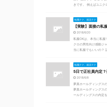
きです。 例えばユニクロ、
転職テク、就活テク
【実験】面接の私服
2018/6/20
私服OKは、本当に私服
クロの男性向け感動ジャ
当に私服でもいいの？ 話
転職テク、就活テク
5日で正社員内定
2018/6/8
夢真ホールディングスの
夢真ホールディングスの
ールディングスの内定を受