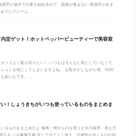
面接官が途中で仕事を始めるので、面接が進まない 面接官があま
てにクレーム ...
て内定ゲット！ホットペッパービューティーで美容室
カッコよく髪を切りたい！ いつもはそんなに気にしていなくて
ションを気にしてしまいますよね。 お恥ずかしながら僕、1000
多いんです。 ...
ない！しょうきちがいつも使っているものをまとめま
】
いるものをまとめたよ 備考：僕がものを買うときの基準、考え方
も買える 一点豪華主義 安くてほどよく使え、代替性のきくものが好