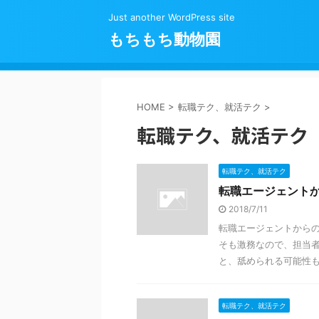
Just another WordPress site
もちもち動物園
HOME
>
転職テク、就活テク
>
転職テク、就活テク
転職テク、就活テク
転職エージェント
2018/7/11
転職エージェントからの
そも激務なので、担当者
と、舐められる可能性も 
転職テク、就活テク