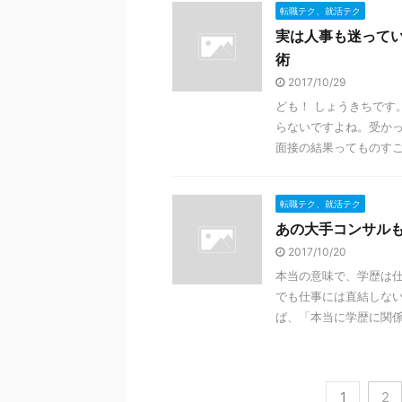
転職テク、就活テク
実は人事も迷って
術
2017/10/29
ども！ しょうきちです
らないですよね。受か
面接の結果ってものすごく
転職テク、就活テク
あの大手コンサル
2017/10/20
本当の意味で、学歴は仕
でも仕事には直結しない
ば、「本当に学歴に関係の
1
2