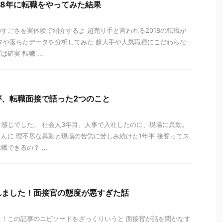
18年に転職をやってみた結果
すごさを実体験で紹介するよ 超売り手と言われる2018の転職が
タや落ちたデータを分析してみた 超大手や人気職種にこだわらな
確実 転職 ...
が、転職面接で語った2つのこと
感じでした。 社会人3年目。人事で入社したのに、現場に異動。
んに 理不尽な異動と現場の苦労に苦しみ続けた1年半 接客ってス
できるの？ ...
れました！面接官の態度が悪すぎた話
！この記事のエピソードをざっくりいうと 面接官が話を聞かなす