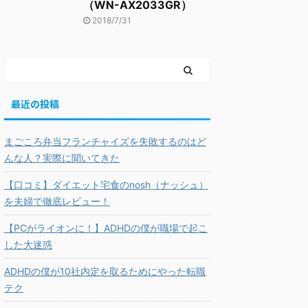
（WN-AX2033GR）
2018/7/31
最近の投稿
まごころ弁当フランチャイズを失敗するのはど
んな人？実際に聞いてきた
【口コミ】ダイエット宅食のnosh（ナッシュ）
を夫婦で徹底レビュー！
【PCがライオンに！】ADHDの僕が職場で起こ
した大迷惑
ADHDの僕が10社内定を取るためにやった転職
テク