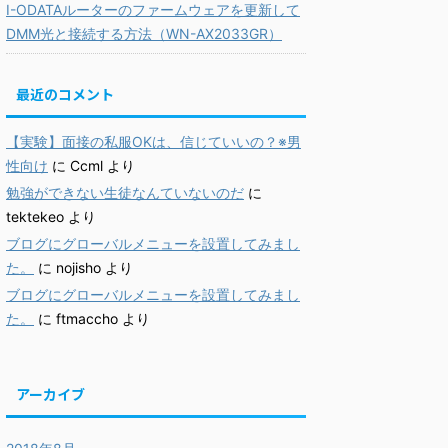
I-ODATAルーターのファームウェアを更新して
DMM光と接続する方法（WN-AX2033GR）
最近のコメント
【実験】面接の私服OKは、信じていいの？※男
性向け
に
Ccml
より
勉強ができない生徒なんていないのだ
に
tektekeo
より
ブログにグローバルメニューを設置してみまし
た。
に
nojisho
より
ブログにグローバルメニューを設置してみまし
た。
に
ftmaccho
より
アーカイブ