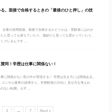
いる。面接で合格するときの「最後のひと押し」の技
。 企業の採用面接。面接で合格するかどうかは、受験者にはわか
ったと思っても落ちていたり、微妙だと思っても受かっていたり。
ブレるんです ...
も賛同！学歴は仕事に関係ない！
事に関係がない世の中が実現する！ 学歴は生き方には関係ある。
 コンサル業界の採用すら、学歴軽視の方向に 見せ方を考えれ
ない転職」も可 ...
3
…
7
Next »