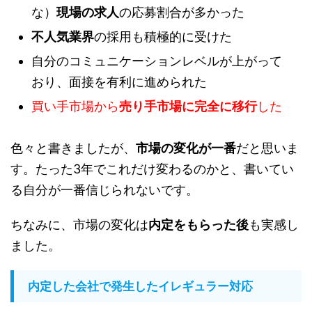
な）
現場の求人
の応募割合が多かった
不人気業界
の採用も積極的に受けた
自分のコミュニケーションレベルが上がって
おり、面接を有利に進められた
買い手市場から
売り手市場に完全に移行
した
色々と書きましたが、
市場の変化が一番
だと思いま
す。たった3年でこれだけ変わるのかと、書いてい
る自分が一番信じられないです。
ちなみに、市場の変化は
内定をもらった後
も実感し
ました。
内定した会社で発生したイレギュラー対応