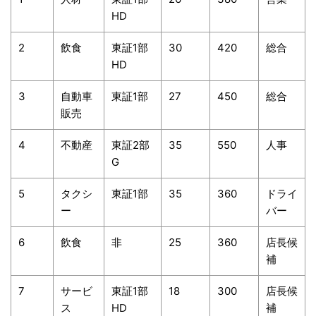
HD
2
飲食
東証1部
30
420
総合
HD
3
自動車
東証1部
27
450
総合
販売
4
不動産
東証2部
35
550
人事
G
5
タクシ
東証1部
35
360
ドライ
ー
バー
6
飲食
非
25
360
店長候
補
7
サービ
東証1部
18
300
店長候
ス
HD
補