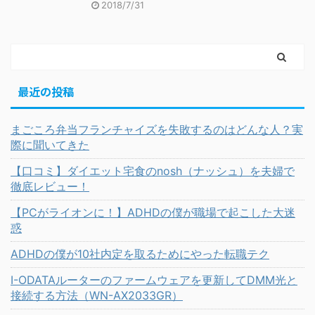
2018/7/31
最近の投稿
まごころ弁当フランチャイズを失敗するのはどんな人？実
際に聞いてきた
【口コミ】ダイエット宅食のnosh（ナッシュ）を夫婦で
徹底レビュー！
【PCがライオンに！】ADHDの僕が職場で起こした大迷
惑
ADHDの僕が10社内定を取るためにやった転職テク
I-ODATAルーターのファームウェアを更新してDMM光と
接続する方法（WN-AX2033GR）