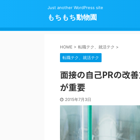
Just another WordPress site
もちもち動物園
HOME
>
転職テク、就活テク
>
転職テク、就活テク
面接の自己PRの改
が重要
2015年7月3日