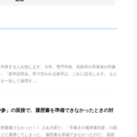
に卒業する人を指します。大学、専門学校、高校等の卒業者が対象
」「新卒説明会」等で言われる新卒は、これに該当します。 もと
一括して雇用す ...
持参」の面接で、履歴書を準備できなかったときの対
歴書書けなかった！！ さあ大変だ。「手書きの履歴書持参」の面
とに遭遇してしまった。 履歴書を準備できなかったのだ。 原因