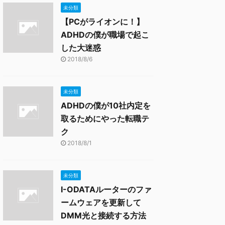
未分類
【PCがライオンに！】
ADHDの僕が職場で起こ
した大迷惑
2018/8/6
未分類
ADHDの僕が10社内定を
取るためにやった転職テ
ク
2018/8/1
未分類
I-ODATAルーターのファ
ームウェアを更新して
DMM光と接続する方法