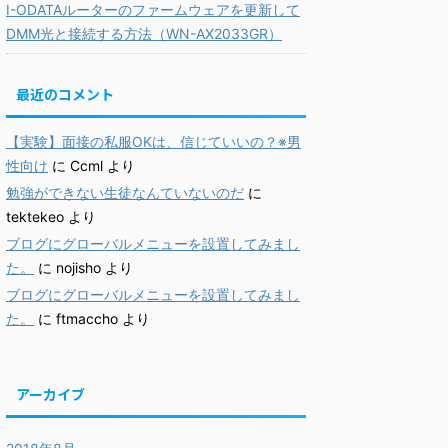
I-ODATAルーターのファームウェアを更新して
DMM光と接続する方法（WN-AX2033GR）
最近のコメント
【実験】面接の私服OKは、信じていいの？※男
性向け
に
Ccml
より
勉強ができない生徒なんていないのだ
に
tektekeo
より
ブログにグローバルメニューを設置してみまし
た。
に
nojisho
より
ブログにグローバルメニューを設置してみまし
た。
に
ftmaccho
より
アーカイブ