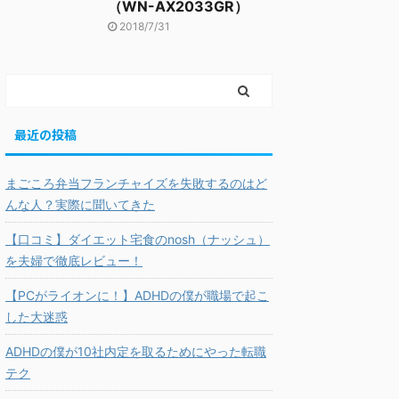
（WN-AX2033GR）
2018/7/31
最近の投稿
まごころ弁当フランチャイズを失敗するのはど
んな人？実際に聞いてきた
【口コミ】ダイエット宅食のnosh（ナッシュ）
を夫婦で徹底レビュー！
【PCがライオンに！】ADHDの僕が職場で起こ
した大迷惑
ADHDの僕が10社内定を取るためにやった転職
テク